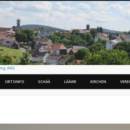
img_4062
ORTSINFO
SCHÄÄ
LÄÄWE
KIRCHEN
VERE