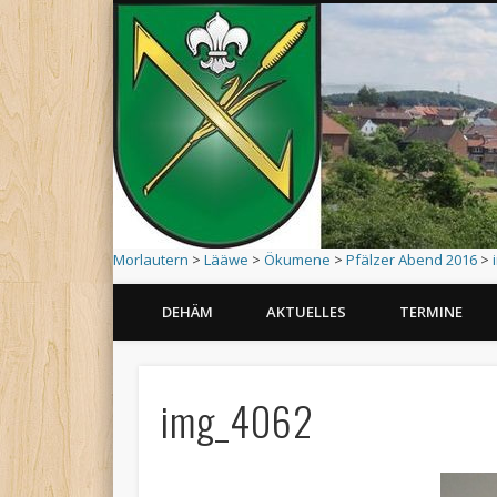
Morlautern
>
Lääwe
>
Ökumene
>
Pfälzer Abend 2016
>
DEHÄM
AKTUELLES
TERMINE
1215 – 2015 : 800 Jahre Morlautern
img_4062