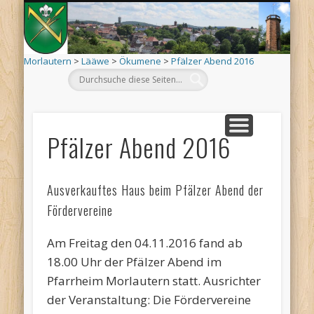
Mo
AKTUELLES
ORTSINFO
TERMINE
KIRCHEN
VEREINE
ARCHIV
DEHÄM
SCHÄÄ
LÄÄWE
LINKS
Morlautern
>
Lääwe
>
Ökumene
>
Pfälzer Abend 2016
Pfälzer Abend 2016
Ausverkauftes Haus beim Pfälzer Abend der
Fördervereine
Am Freitag den 04.11.2016 fand ab
18.00 Uhr der Pfälzer Abend im
Pfarrheim Morlautern statt. Ausrichter
der Veranstaltung: Die Fördervereine