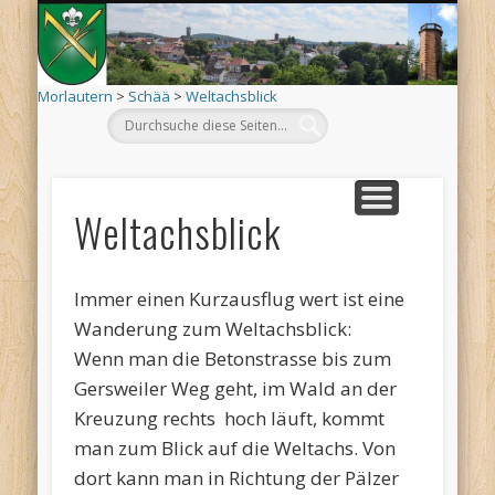
Mo
AKTUELLES
ORTSINFO
TERMINE
KIRCHEN
VEREINE
ARCHIV
DEHÄM
SCHÄÄ
LÄÄWE
LINKS
Morlautern
>
Schää
>
Weltachsblick
Weltachsblick
Immer einen Kurzausflug wert ist eine
Wanderung zum Weltachsblick:
Wenn man die Betonstrasse bis zum
Gersweiler Weg geht, im Wald an der
Kreuzung rechts hoch läuft, kommt
man zum Blick auf die Weltachs. Von
dort kann man in Richtung der Pälzer