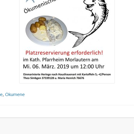
we
,
Ökumene