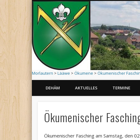
Morlautern
>
Lääwe
>
Ökumene
>
Ökumenischer Faschi
DEHÄM
AKTUELLES
TERMINE
1215 – 2015 : 800 Jahre Morlautern
Ökumenischer Faschin
Ökumenischer Fasching am Samstag, den 02. 