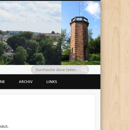
Morlaut
INE
ARCHIV
LINKS
mäus.