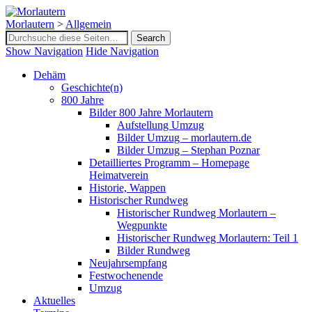
Morlautern
Morlautern
>
Allgemein
1215 – 2015 : 800 Jahre Morlautern
Show Navigation
Hide Navigation
Dehäm
Geschichte(n)
800 Jahre
Bilder 800 Jahre Morlautern
Aufstellung Umzug
Bilder Umzug – morlautern.de
Bilder Umzug – Stephan Poznar
Detailliertes Programm – Homepage
Heimatverein
Historie, Wappen
Historischer Rundweg
Historischer Rundweg Morlautern –
Wegpunkte
Historischer Rundweg Morlautern: Teil 1
Bilder Rundweg
Neujahrsempfang
Festwochenende
Umzug
Aktuelles