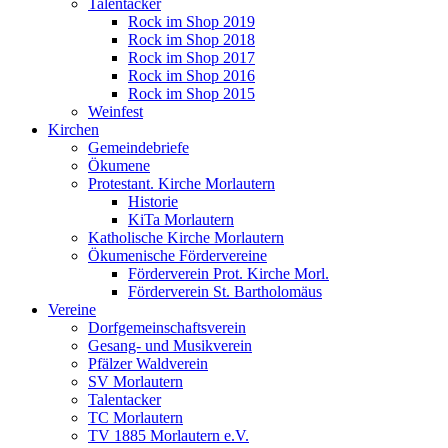
Talentacker
Rock im Shop 2019
Rock im Shop 2018
Rock im Shop 2017
Rock im Shop 2016
Rock im Shop 2015
Weinfest
Kirchen
Gemeindebriefe
Ökumene
Protestant. Kirche Morlautern
Historie
KiTa Morlautern
Katholische Kirche Morlautern
Ökumenische Fördervereine
Förderverein Prot. Kirche Morl.
Förderverein St. Bartholomäus
Vereine
Dorfgemeinschaftsverein
Gesang- und Musikverein
Pfälzer Waldverein
SV Morlautern
Talentacker
TC Morlautern
TV 1885 Morlautern e.V.