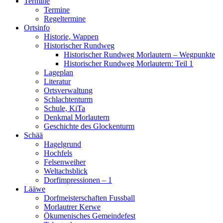
Termine
Termine
Regeltermine
Ortsinfo
Historie, Wappen
Historischer Rundweg
Historischer Rundweg Morlautern – Wegpunkte
Historischer Rundweg Morlautern: Teil 1
Lageplan
Literatur
Ortsverwaltung
Schlachtenturm
Schule, KiTa
Denkmal Morlautern
Geschichte des Glockenturm
Schää
Hagelgrund
Hochfels
Felsenweiher
Weltachsblick
Dorfimpressionen – 1
Lääwe
Dorfmeisterschaften Fussball
Morlautrer Kerwe
Ökumenisches Gemeindefest