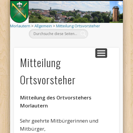
Mo
AKTUELLES
ORTSINFO
TERMINE
KIRCHEN
VEREINE
ARCHIV
DEHÄM
SCHÄÄ
LÄÄWE
LINKS
Morlautern
>
Allgemein
>
Mitteilung Ortsvorsteher
Mitteilung
Ortsvorsteher
Mitteilung des Ortvorstehers
Morlautern
Sehr geehrte Mitbürgerinnen und
Mitbürger,