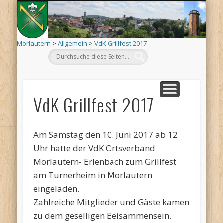
Mo
AKTUELLES
ORTSINFO
TERMINE
KIRCHEN
VEREINE
ARCHIV
DEHÄM
SCHÄÄ
LÄÄWE
LINKS
Morlautern
>
Allgemein
>
VdK Grillfest 2017
VdK Grillfest 2017
Am Samstag den 10. Juni 2017 ab 12
Uhr hatte der VdK Ortsverband
Morlautern- Erlenbach zum Grillfest
am Turnerheim in Morlautern
eingeladen.
Zahlreiche Mitglieder und Gäste kamen
zu dem geselligen Beisammensein.