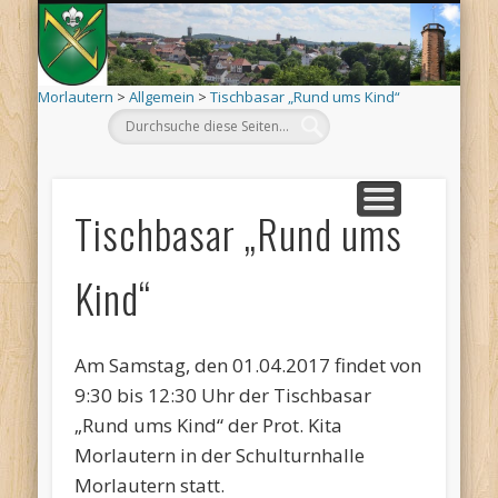
Mo
AKTUELLES
ORTSINFO
TERMINE
KIRCHEN
VEREINE
ARCHIV
DEHÄM
SCHÄÄ
LÄÄWE
LINKS
Morlautern
>
Allgemein
>
Tischbasar „Rund ums Kind“
Tischbasar „Rund ums
Kind“
Am Samstag, den 01.04.2017 findet von
9:30 bis 12:30 Uhr der Tischbasar
„Rund ums Kind“ der Prot. Kita
Morlautern in der Schulturnhalle
Morlautern statt.