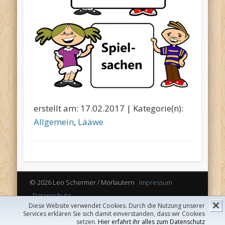
erstellt am: 17.02.2017 | Kategorie(n):
Allgemein
,
Lääwe
© 2026 Leo Schermer / Morlautern
Impressum
Datenschutz
Diese Website verwendet Cookies. Durch die Nutzung unserer
Powered by
Pinboard Theme
by
One Designs
Services erklären Sie sich damit einverstanden, dass wir Cookies
and
WordPress
setzen.
Hier erfahrt ihr alles zum Datenschutz