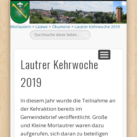
Mo
AKTUELLES
ORTSINFO
TERMINE
KIRCHEN
VEREINE
ARCHIV
DEHÄM
SCHÄÄ
LÄÄWE
LINKS
Morlautern
>
Lääwe
>
Ökumene
>
Lautrer Kehrwoche 2019
Lautrer Kehrwoche
2019
In diesem Jahr wurde die Teilnahme an
der Kehraktion bereits im
Gemeindebrief veröffentlicht. Große
und Kleine Morlautrer waren dazu
aufgerufen, sich daran zu beteiligen