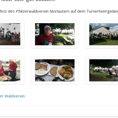
lfest des Pfälzerwaldverein Morlautern auf dem Turnerheimgeländ
zer Waldverein