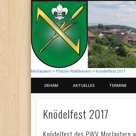
Morlautern
>
Pfälzer Waldverein
>
Knödelfest 2017
DEHÄM
AKTUELLES
TERMINE
1215 – 2015 : 800 Jahre Morlautern
Knödelfest 2017
Knödelfest des PWV Morlautern w