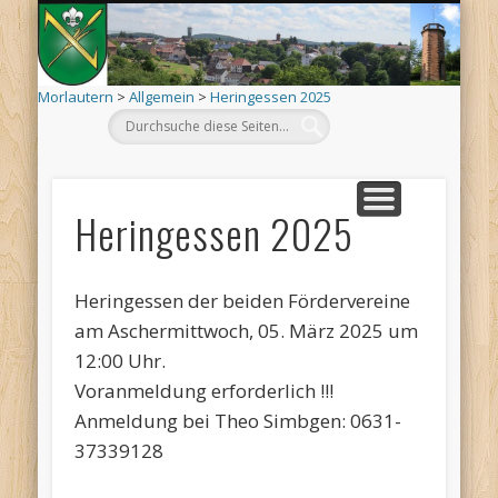
Mo
AKTUELLES
ORTSINFO
TERMINE
KIRCHEN
VEREINE
ARCHIV
DEHÄM
SCHÄÄ
LÄÄWE
LINKS
Morlautern
>
Allgemein
>
Heringessen 2025
Heringessen 2025
Heringessen der beiden Fördervereine
am Aschermittwoch, 05. März 2025 um
12:00 Uhr.
Voranmeldung erforderlich !!!
Anmeldung bei Theo Simbgen: 0631-
37339128