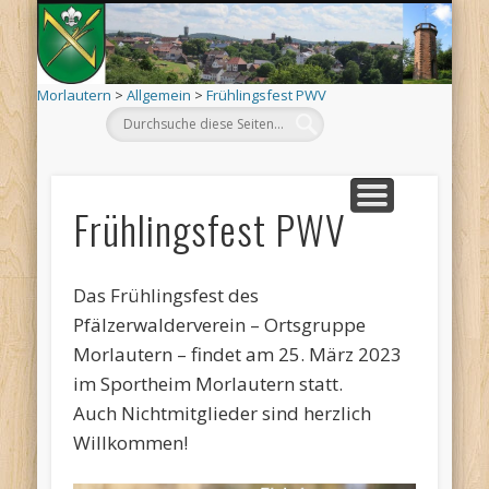
Mo
AKTUELLES
ORTSINFO
TERMINE
KIRCHEN
VEREINE
ARCHIV
DEHÄM
SCHÄÄ
LÄÄWE
LINKS
Morlautern
>
Allgemein
>
Frühlingsfest PWV
Frühlingsfest PWV
Das Frühlingsfest des
Pfälzerwalderverein – Ortsgruppe
Morlautern – findet am 25. März 2023
im Sportheim Morlautern statt.
Auch Nichtmitglieder sind herzlich
Willkommen!