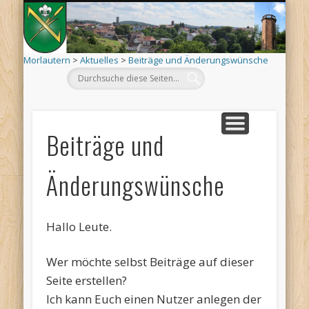
Mo
AKTUELLES
ORTSINFO
TERMINE
KIRCHEN
VEREINE
ARCHIV
DEHÄM
SCHÄÄ
LÄÄWE
LINKS
Morlautern
>
Aktuelles
>
Beiträge und Änderungswünsche
Beiträge und
Änderungswünsche
Hallo Leute.
Wer möchte selbst Beiträge auf dieser
Seite erstellen?
Ich kann Euch einen Nutzer anlegen der