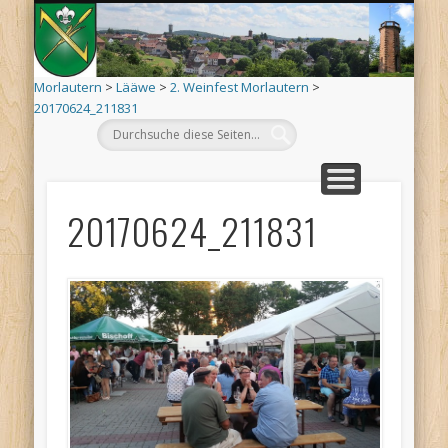
Mo
AKTUELLES
ORTSINFO
TERMINE
KIRCHEN
VEREINE
ARCHIV
DEHÄM
SCHÄÄ
LÄÄWE
LINKS
Morlautern
>
Lääwe
>
2. Weinfest Morlautern
>
20170624_211831
20170624_211831